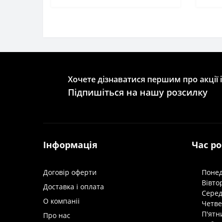
Хочете дізнаватися першим про акції 
Підпишіться на нашу розсилку
Інформація
Час р
Договір оферти
Понед
Вівто
Доставка і оплата
Серед
О компаніі
Четве
П'ятн
Про нас