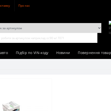
оставку
Про нас
 авто
Підбір по VIN-коду
Новини
Повернення товар