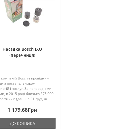
Насадка Bosch IXO
(перечниця)
 компаній Bosch є провідним
овим постачальником
логій і послуг. За попередніми
и, в 2015 році близько 375 000
обітників (дані на 31 грудня
 забезпечили продаж на суму
1 179.68Грн
 70 млрд євро. До Групи
ній Bosch входять Ro..
ДО КОШИКА