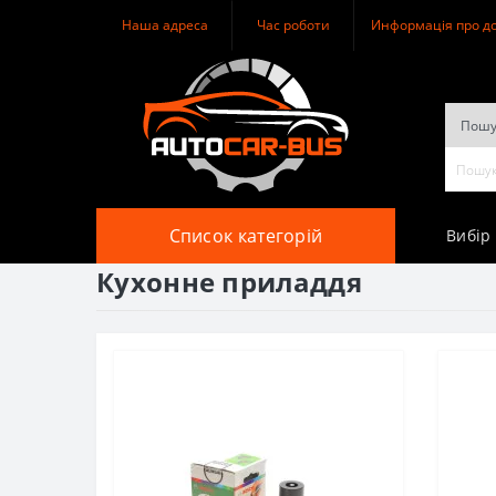
Наша адреса
Час роботи
Информація про д
Список категорій
Вибір
Кухонне приладдя