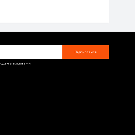
Підписатися
згоден з вимогами