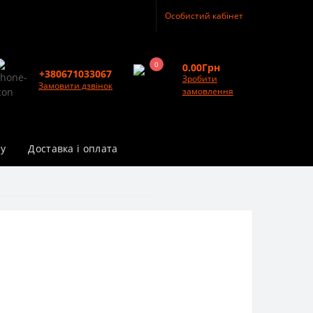
Особистий кабінет
0
0.00Грн
+380671033067
Зробити
Замовити дзвінок
замовлення
у
Доставка і оплата